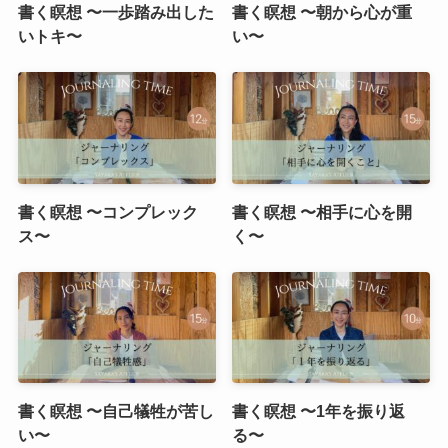
書く瞑想 〜一歩踏み出した
書く瞑想 〜朝から心が重
いトキ〜
い〜
書く瞑想 〜コンプレック
書く瞑想 〜相手に心を開
ス〜
く〜
書く瞑想 〜自己犠牲が苦し
書く瞑想 〜1年を振り返
い〜
る〜