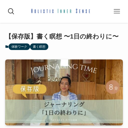
【保存版】書く瞑想 〜1日の終わりに〜
体験ワーク
書く瞑想