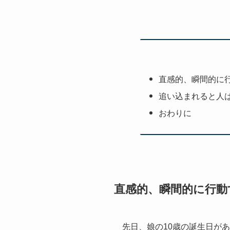
直感的、瞬間的に
追い込まれると人
おわりに
直感的、瞬間的に行動
先日、娘の10歳の誕生日が