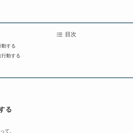
目次
行動する
は行動する
する
あって。