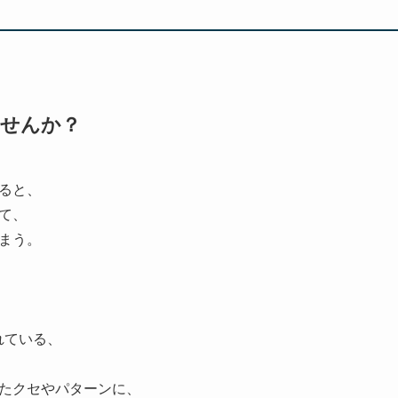
ませんか？
ると、
て、
まう。
れている、
たクセやパターンに、