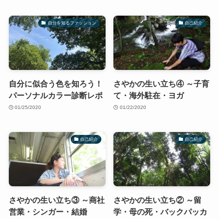
自分を知るファッション
自己紹介
自分に似合う色を知ろう！
さやかの生い立ち④ ～子育
パーソナルカラー診断レポ
て・海外駐在・ヨガ
01/25/2020
01/22/2020
自己紹介
自己紹介
さやかの生い立ち③ ～商社
さやかの生い立ち② ～留
営業・シンガー・結婚
学・母の死・バックパッカ