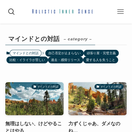
マインドとの対話
– category –
マインドとの対話
自己否定が止まらない
頑張り屋・完璧主義
比較・イライラが苦しい
過去・感情リリース
愛する人を失うこと
マインドとの対話
マインドとの対話
無理はしない、けどやるこ
力ずくじゃあ、ダメなの
とはやる
ね…