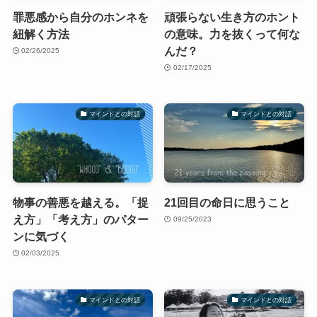
罪悪感から自分のホンネを
頑張らない生き方のホント
紐解く方法
の意味。力を抜くって何な
んだ？
02/26/2025
02/17/2025
マインドとの対話
マインドとの対話
物事の善悪を越える。「捉
21回目の命日に思うこと
え方」「考え方」のパター
09/25/2023
ンに気づく
02/03/2025
マインドとの対話
マインドとの対話