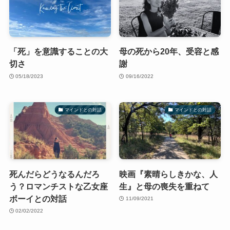
「死」を意識することの大
母の死から20年、受容と感
切さ
謝
05/18/2023
09/16/2022
マインドとの対話
マインドとの対話
死んだらどうなるんだろ
映画『素晴らしきかな、人
う？ロマンチストな乙女座
生』と母の喪失を重ねて
ボーイとの対話
11/09/2021
02/02/2022