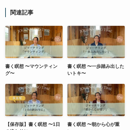
関連記事
書く瞑想 〜マウンティン
書く瞑想 〜一歩踏み出した
グ〜
いトキ〜
【保存版】書く瞑想 〜1日
書く瞑想 〜朝から心が重