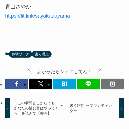
青山さやか
https://lit.link/sayakaaoyama
体験ワーク
書く瞑想
よかったらシェアしてね！
「この瞬間どこからでも、
書く瞑想 〜マウンティン
あなたの望む富はやってく
グ〜
る」を読んで【書評】