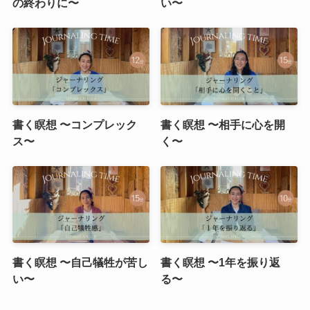
の終わりに〜
い〜
書く瞑想 〜コンプレック
書く瞑想 〜相手に心を開
ス〜
く〜
書く瞑想 〜自己犠牲が苦し
書く瞑想 〜1年を振り返
い〜
る〜