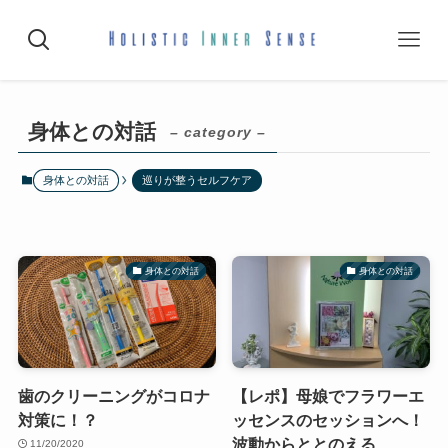
身体との対話
– category –
身体との対話
巡りが整うセルフケア
身体との対話
身体との対話
歯のクリーニングがコロナ
【レポ】母娘でフラワーエ
対策に！？
ッセンスのセッションへ！
波動からととのえる
11/20/2020